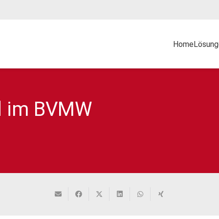
Home
Lösung
ed im BVMW