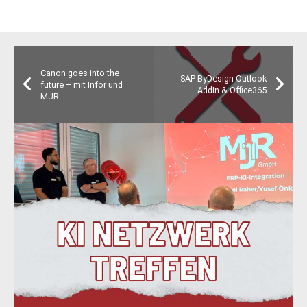
Canon goes into the
SAP ByDesign Outlook
future – mit Infor und
AddIn & Office365
MJR